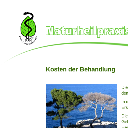
Kosten der Behandlung
Die
dem
In 
Ers
Die
Geb
Hei